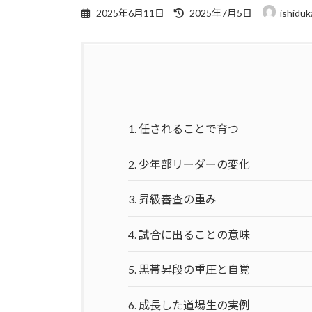
最
2025年6月11日
2025年7月5日
ishiduk
終
更
新
日
時
:
1.
任されることで育つ
2.
少年部リーダーの変化
3.
昇級審査の重み
4.
試合に出ることの意味
5.
黒帯昇段の重圧と自覚
6.
成長した道場生の実例