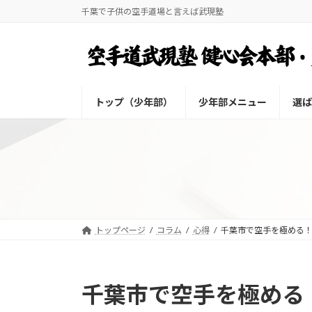
コ
ナ
千葉で子供の空手道場と言えば武現塾
ン
ビ
テ
ゲ
ン
ー
ツ
シ
へ
ョ
トップ（少年部）
少年部メニュー
選ば
ス
ン
キ
に
ッ
移
プ
動
トップページ
コラム
心得
千葉市で空手を極める！ワ
千葉市で空手を極める！