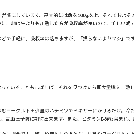
を習慣にしています。基本的には
魚を100g以上
、それでおよそ
みに、卵は
生よりも加熱した方が吸収率が良い
ので、忙しい朝
などで手軽に。吸収率は落ちますが、「摂らないよりマシ」で
。
なっていることもしばしば。それを見つけたら即大量購入。熟
飲むヨーグルト＋少量のハチミツでミキサーにかけるだけ。冷
れ、高血圧予防に期待出来ます。また、ビタミンB群も含まれ、
にない場合でも、稽古や筋トレのあとに「牛乳やヨーグルト」