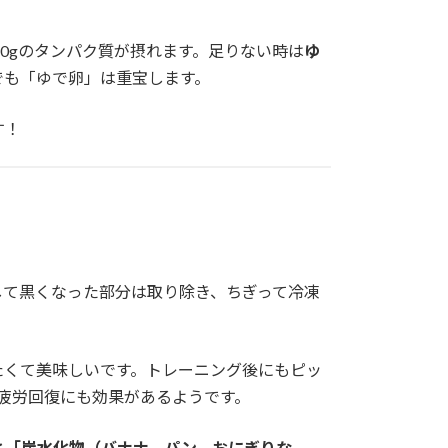
20gのタンパク質が摂れます。足りない時は
ゆ
でも「ゆで卵」は重宝します。
す！
して黒くなった部分は取り除き、ちぎって冷凍
たくて美味しいです。トレーニング後にもピッ
疲労回復にも効果があるようです。
と「炭水化物（バナナ、パン、おにぎりな