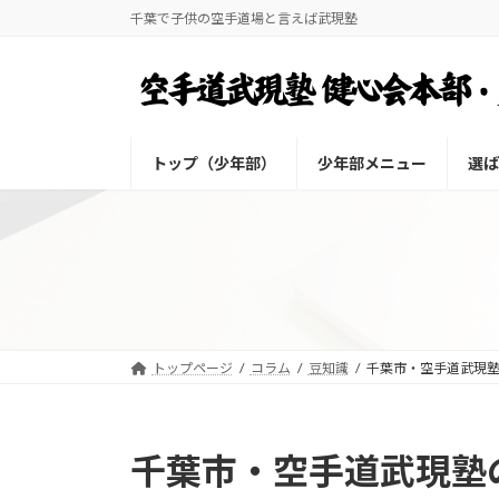
コ
ナ
千葉で子供の空手道場と言えば武現塾
ン
ビ
テ
ゲ
ン
ー
ツ
シ
へ
ョ
トップ（少年部）
少年部メニュー
選ば
ス
ン
キ
に
ッ
移
プ
動
トップページ
コラム
豆知識
千葉市・空手道武現塾の
千葉市・空手道武現塾の