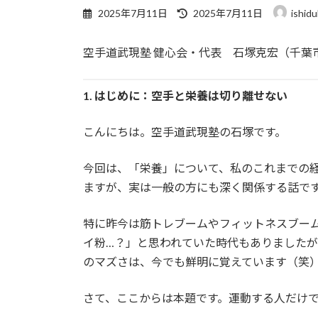
最
2025年7月11日
2025年7月11日
ishidu
終
更
空手道武現塾 健心会・代表 石塚克宏（千葉
新
日
時
:
1.
はじめに：空手と栄養は切り離せない
こんにちは。空手道武現塾の石塚です。
今回は、「栄養」について、私のこれまでの
ますが、実は一般の方にも深く関係する話で
特に昨今は筋トレブームやフィットネスブー
イ粉…？」と思われていた時代もありました
のマズさは、今でも鮮明に覚えています（笑
さて、ここからは本題です。運動する人だけ