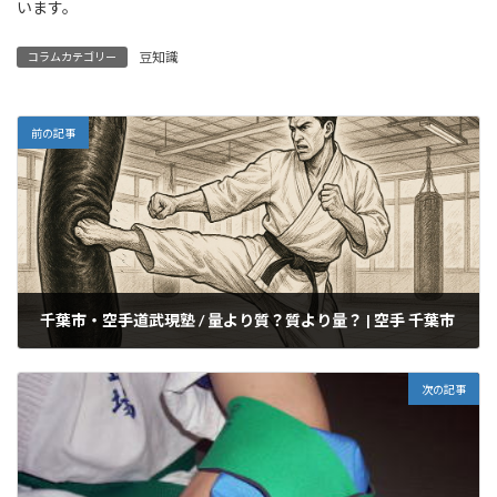
います。
豆知識
コラムカテゴリー
前の記事
千葉市・空手道武現塾 / 量より質？質より量？ | 空手 千葉市
2025年9月17日
次の記事