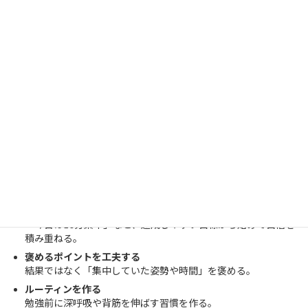
ご家庭でできる集中力サポート
道場だけでなく家庭でも集中力を育てる工夫は可能です。
環境を整える
勉強机から余計なものを片付け、スマホやテレビを遠ざける。
小さな成功体験を積ませる
「今日は10分集中」など、達成しやすい目標から始めて自信を
積み重ねる。
褒めるポイントを工夫する
結果ではなく「集中していた姿勢や時間」を褒める。
ルーティンを作る
勉強前に深呼吸や背筋を伸ばす習慣を作る。