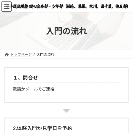
コ
ナ
ン
ビ
テ
ゲ
ン
ー
ツ
シ
入門の流れ
へ
ョ
ス
ン
キ
に
ッ
移
トップページ
入門の流れ
プ
動
１、問合せ
電話かメールでご連絡
2.体験入門か見学日を予約