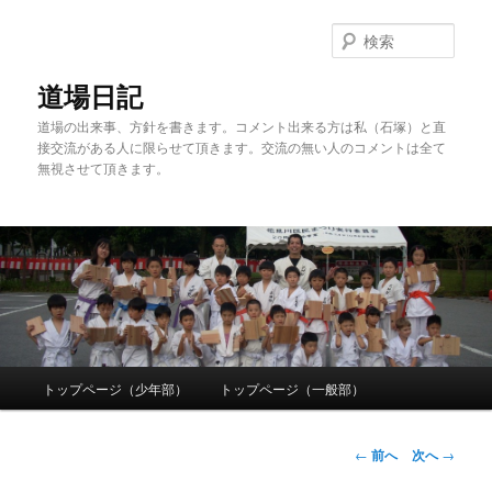
検
索
道場日記
道場の出来事、方針を書きます。コメント出来る方は私（石塚）と直
接交流がある人に限らせて頂きます。交流の無い人のコメントは全て
無視させて頂きます。
メ
トップページ（少年部）
トップページ（一般部）
メ
イ
ン
イ
メ
投
←
前へ
次へ
→
ニ
稿
ン