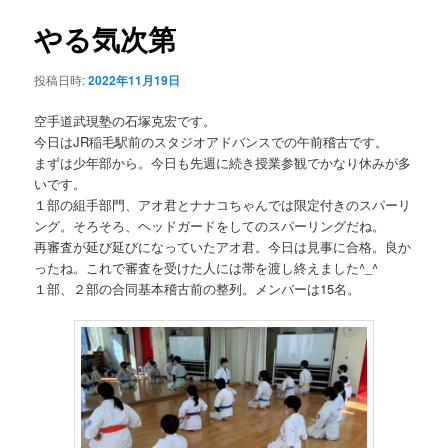
ュ
ナ
ー
ビ
やる気次第
コ
ゲ
ー
ン
投稿日時:
2022年11月19日
シ
ョ
空手道武現塾の石塚克宏です。
テ
ン
今日はJR稲毛駅前のスタジオアドバンスでの午前稽古です。
まずは少年部から。今日も先週に続き授業参観でかなり休みが多
ン
いです。
１部の組手部門、アオ君とナナコちゃんでは限定付きのスパーリ
ツ
ング。そろそろ、ヘッドガードをしてのスパーリングだね。
再審査が延び延びになっていたアオ君。今日は見事に合格。良か
へ
ったね。これで審査を受けた人には帯を渡し終えました^_^
１部、２部の合同基本稽古前の整列。メンバーは15名。
移
動