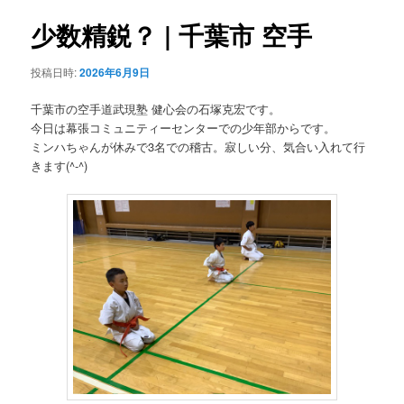
ュ
ナ
ー
ビ
少数精鋭？ | 千葉市 空手
コ
ゲ
ー
ン
投稿日時:
2026年6月9日
シ
ョ
千葉市の空手道武現塾 健心会の石塚克宏です。
テ
ン
今日は幕張コミュニティーセンターでの少年部からです。
ミンハちゃんが休みで3名での稽古。寂しい分、気合い入れて行
ン
きます(^-^)
ツ
へ
移
動