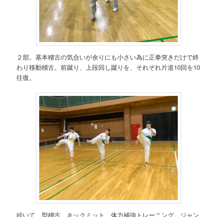
２部。基本稽古の気合いが余りにも小さい為に正拳突きだけで終
わり移動稽古。前蹴り、上段回し蹴りを、それぞれ片道10回を10
往復。
続いて、型稽古、キックミット、体力補強トレーニング。ジャン