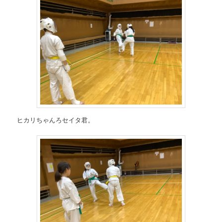
ヒカリちゃんろセイタ君。