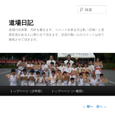
検
索
道場日記
道場の出来事、方針を書きます。コメント出来る方は私（石塚）と直
接交流がある人に限らせて頂きます。交流の無い人のコメントは全て
無視させて頂きます。
メ
トップページ（少年部）
トップページ（一般部）
メ
イ
ン
イ
メ
投
←
前へ
次へ
→
ニ
稿
ン