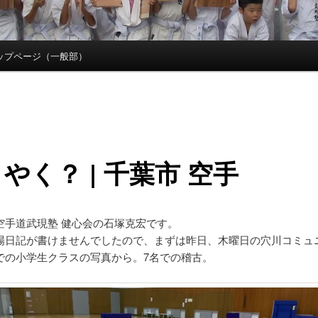
ップページ（一般部）
やく？ | 千葉市 空手
空手道武現塾 健心会の石塚克宏です。
場日記が書けませんでしたので、まずは昨日、木曜日の穴川コミュ
での小学生クラスの写真から。7名での稽古。