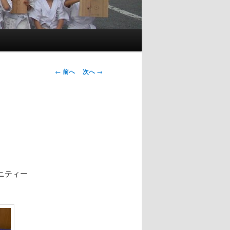
投
←
前へ
次へ
→
稿
ナ
ビ
ゲ
ー
シ
ョ
ン
ニティー