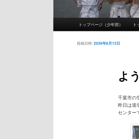
メ
トップページ（少年部）
ト
メ
イ
ン
イ
メ
投稿日時:
2026年6月12日
ニ
ン
ュ
ー
よう
コ
ン
千葉市の
テ
昨日は道
センター
ン
ツ