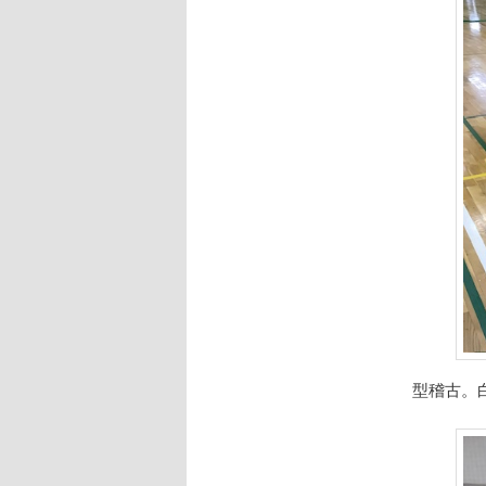
へ
移
動
型稽古。