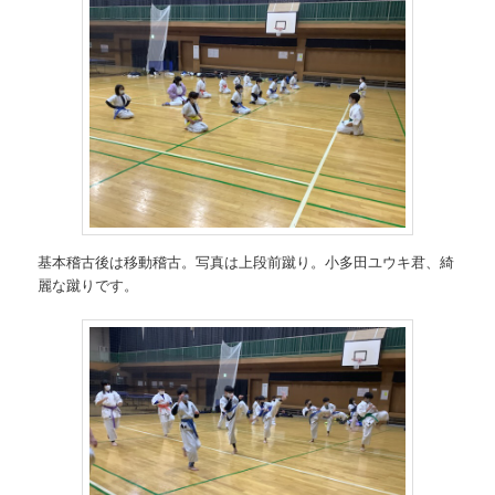
基本稽古後は移動稽古。写真は上段前蹴り。小多田ユウキ君、綺
麗な蹴りです。