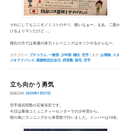
それにしてもニニギノミコトのヤツ、酷いなぁ〜。まあ、二股か
けるよりマシだけど…。
稽古の方では来週の体力トレーニングはキツクやるからなー。
カテゴリー:
プチコラム
,
一般部
,
少年部
,
稽古
,
空手
|
タグ:
お掃除
,
スタ
ジオアドバンス
,
国旗制定記念日
,
武現塾
,
稲毛
,
空手
立ち向かう勇気
投稿日時:
2023年1月27日
空手道武現塾の石塚克宏です。
今日は幕張コミュニティーセンターでの少年部から。
雨の為にランニングから体育館で行いました。メンバーは14名。