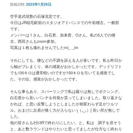
投稿日時:
2023年1月29日
空手道武現塾の石塚克宏です。
今日はJR稲毛駅前のスタジオアドバンスでの午前稽古。一般部
です。
メンバーは I さん、白石君、加来君、Oさん、私の5人での稽
古。西田さんもzoom参加。
写真は１枚も撮れませんでしたm(_ _)m
それにしても、腰などの不調を訴える人が多いです。私も昨日か
ら軸がブレまくり、体の感覚がおかしかったです。デッドリフト
でも130キロは通常軽いのですが150キロを引いてる感覚でし
た。その位、感覚がおかしかったです。
そんな事もあり、スパーリングで私は蹴りは無しでボクシング。
白石君から良いパンチを何発か貰ってしまいました。取り返さな
かれば、と思い反撃しようとしましたが相変わらず足がツルツ
ル。おまけに左肩が痛く力が入らない ʅ（◞‿◟）ʃ 良い所が無しで
した。
他の皆さんも2分3Rで終わりにしたい、と。私は 調子を戻そう
と、あと数ラウンドはやりたいと思ってましたが仕方なく終わり