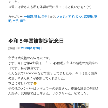
ました。
来週には皆さんも私も体調が元に戻ってると良いなぁ〜(^^)
カテゴリー:
一般部
,
稽古
,
空手
|
タグ:
スタジオアドバンス
,
武現塾
,
稲
毛
,
空手
,
調子
令和５年国旗制定記念日
投稿日時:
2023年1月28日
空手道武現塾の石塚克宏です。
まず、今日は第4土曜日。「いいね稲毛」主催の稲毛のお掃除の
日です。私が担当です。
そんな訳でFacebookなどで宣伝してましたら、今日は全く面識
の無いMさん親子が参加してくれました。
本当に嬉しいです
その他のメンバーはレギュラーの伊藤さん、市議会議員の阿部さ
ん親子、武現塾では山岸さん、サクラちゃん、私でした。