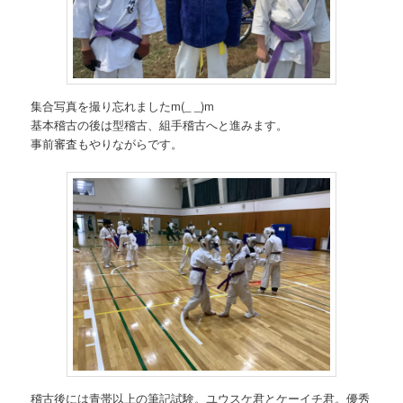
集合写真を撮り忘れましたm(_ _)m
基本稽古の後は型稽古、組手稽古へと進みます。
事前審査もやりながらです。
稽古後には青帯以上の筆記試験。ユウスケ君とケーイチ君。優秀