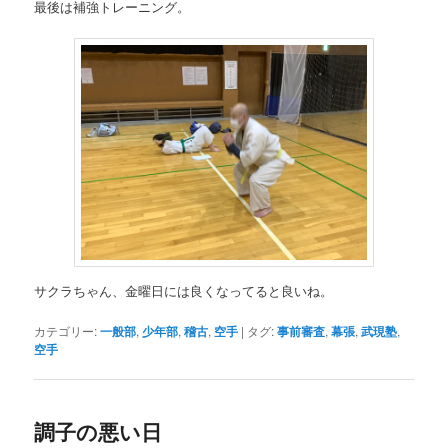
最後は補強トレーニング。
サクラちゃん、金曜日には良くなってると良いね。
カテゴリー:
一般部
,
少年部
,
稽古
,
空手
|
タグ:
事前審査
,
幕張
,
武現塾
,
空手
調子の悪い日