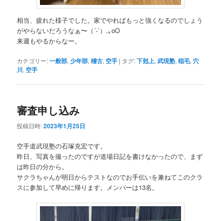
相当、疲れた様子でした。家でやればもっと強くなるのでしょう
がやらないだろうなぁ〜（´-`）.｡oO
来週もやるからなー。
カテゴリー:
一般部
,
少年部
,
稽古
,
空手
|
タグ:
下剋上
,
武現塾
,
稲毛
,
穴
川
,
空手
審査申し込み
投稿日時:
2023年1月25日
空手道武現塾の石塚克宏です。
昨日、写真を撮ったのですが道場日記を書けなかったので、まず
は昨日の分から。
サクラちゃんが明日からテストなのでお手伝いを兼ねてこのクラ
スに参加して早めに帰ります。メンバーは13名。