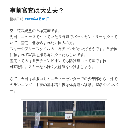
ュ
ー
事前審査は大丈夫？
コ
ン
投稿日時:
2023年1月31日
ン
テ
空手道武現塾の石塚克宏です。
テ
ン
先日、ニュースでやっていた長野県でバックカントリーを滑って
いて、雪崩に巻き込まれた外国人の方。
ン
ツ
スキーのフリースタイルの世界チャンピオンだそうです。自治体
に頼まれて写真を撮る為に滑ったらしいです。
ツ
へ
雪崩ってのは世界チャンピオンでも防げ無いって事ですね。
可哀想に。スキーなへ行く人は気をつけましょう。
へ
移
さて、今日は幕張コミュニティーセンターでの少年部から。外で
移
動
のランニング、手技の基本稽古後は体育館へ移動。13名のメンバ
ー。
動