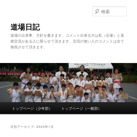
検
索
道場日記
道場の出来事、方針を書きます。コメント出来る方は私（石塚）と直
接交流がある人に限らせて頂きます。交流の無い人のコメントは全て
無視させて頂きます。
メ
トップページ（少年部）
トップページ（一般部）
メ
サ
イ
ン
イ
ブ
メ
月別アーカイブ:
2023年1月
ニ
ン
コ