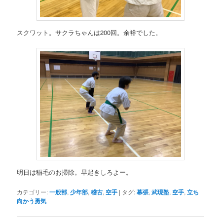
スクワット。サクラちゃんは200回。余裕でした。
明日は稲毛のお掃除。早起きしろよー。
カテゴリー:
一般部
,
少年部
,
稽古
,
空手
|
タグ:
幕張
,
武現塾
,
空手
,
立ち
向かう勇気