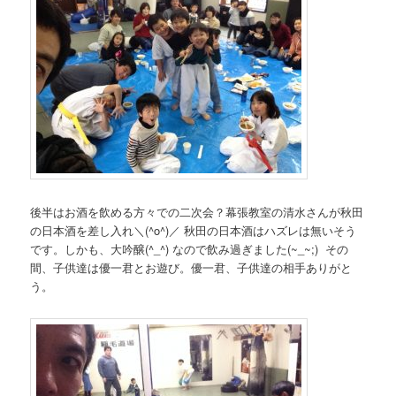
後半はお酒を飲める方々での二次会？幕張教室の清水さんが秋田
の日本酒を差し入れ＼(^o^)／ 秋田の日本酒はハズレは無いそう
です。しかも、大吟醸(^_^) なので飲み過ぎました(~_~;) その
間、子供達は優一君とお遊び。優一君、子供達の相手ありがと
う。