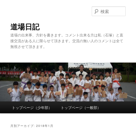
検
索
道場日記
道場の出来事、方針を書きます。コメント出来る方は私（石塚）と直
接交流がある人に限らせて頂きます。交流の無い人のコメントは全て
無視させて頂きます。
メ
トップページ（少年部）
トップページ（一般部）
メ
サ
イ
ン
イ
ブ
メ
月別アーカイブ:
2018年1月
ニ
ン
コ