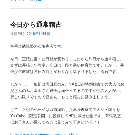
今日から通常稽古
投稿日時:
2018年1月6日
空手道武現塾の石塚克宏です。
今日、正確に書くと日付が変わりましたから昨日から通常稽古。
まずは幕張少年教室。今日は一段と寒い体育館です。しかし、幕
張少年教室は冬休み前と変わりなく集まりました。流石です。
しか〜し、一般部は園田君のみ。1月2日の特別稽古での大人はお
父さんのみ。園田さん親子は頑張ってるのですが他の大人が…。
寂しい限りですので皆さん、もっと稽古に励みましょう。
さて、下記のページは以前撮影した幕張教室でのミット蹴りを
YouTube（限定公開）に投稿してHPに載せた物です。幕張教室
にお子さんが通ってる方は見てみて下さい(＾◇＾)
http://www.doujyoinage.com/maku.html