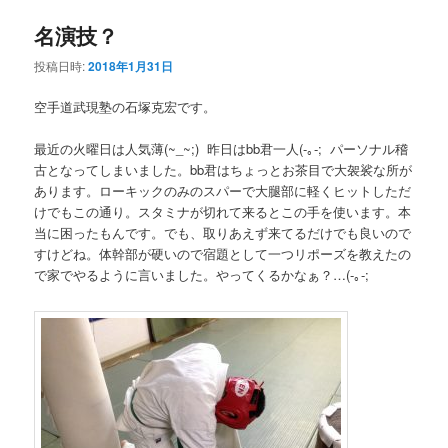
ュ
ー
名演技？
コ
ン
投稿日時:
2018年1月31日
ン
テ
空手道武現塾の石塚克宏です。
テ
ン
最近の火曜日は人気薄(~_~;) 昨日はbb君一人(-｡-; パーソナル稽
ン
ツ
古となってしまいました。bb君はちょっとお茶目で大袈裟な所が
あります。ローキックのみのスパーで大腿部に軽くヒットしただ
ツ
へ
けでもこの通り。スタミナが切れて来るとこの手を使います。本
当に困ったもんです。でも、取りあえず来てるだけでも良いので
へ
移
すけどね。体幹部が硬いので宿題として一つリポーズを教えたの
で家でやるように言いました。やってくるかなぁ？…(-｡-;
移
動
動