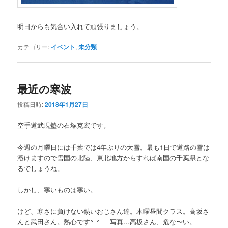
明日からも気合い入れて頑張りましょう。
カテゴリー:
イベント
,
未分類
最近の寒波
投稿日時:
2018年1月27日
空手道武現塾の石塚克宏です。
今週の月曜日には千葉では4年ぶりの大雪。最も1日で道路の雪は
溶けますので雪国の北陸、東北地方からすれば南国の千葉県とな
るでしょうね。
しかし、寒いものは寒い。
けど、寒さに負けない熱いおじさん達。木曜昼間クラス。高坂さ
んと武田さん。熱心です^_^ 写真…高坂さん、危な〜い。