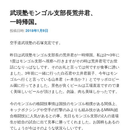
武現塾モンゴル支部長荒井君、
一時帰国。
投稿日時:
2018年1月9日
空手道武現塾の石塚克宏です。
昨日は武現塾モンゴル支部長の荒井君が一時帰国。私は2〜3年に
1度はモンゴル支部へ視察へ行きますがその時は荒井君宅でお世
話になりっぱなしです。そのお礼と言っては何ですが食事に誘い
ました。3年前に一緒に行った白石君や土井君親子、今年はモン
ゴルへ行くと言っている山本君（←本当か？）とでサッポロビー
ル園に行ってきました。景色が良くビールは工場直送ですので凄
く美味しいビールが頂けました。勿論、肉も美味しかったです。
今のモンゴルの格闘技事情は国技のモンゴル相撲がある関係上、
キックボクシングや空手の打撃のみよりも組み技があるMMA(総
合格闘技)に人気があるとの事。先日もモンゴル支部の2人の道場
生が総合の試合に出て見事に勝ってくれました。お国柄もあるの
でしょうが今はそのような状況らしいです。