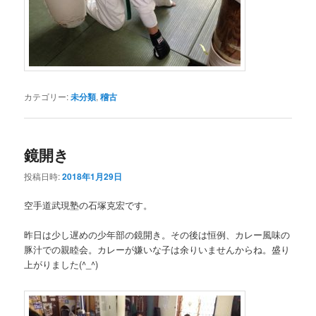
カテゴリー:
未分類
,
稽古
鏡開き
投稿日時:
2018年1月29日
空手道武現塾の石塚克宏です。
昨日は少し遅めの少年部の鏡開き。その後は恒例、カレー風味の
豚汁での親睦会。カレーが嫌いな子は余りいませんからね。盛り
上がりました(^_^)