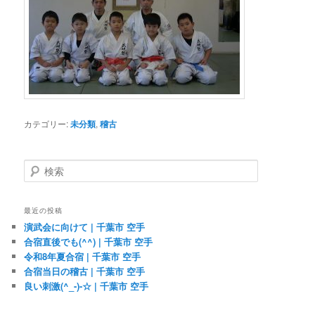
カテゴリー:
未分類
,
稽古
検
索
最近の投稿
演武会に向けて | 千葉市 空手
合宿直後でも(^^) | 千葉市 空手
令和8年夏合宿 | 千葉市 空手
合宿当日の稽古 | 千葉市 空手
良い刺激(^_-)-☆ | 千葉市 空手