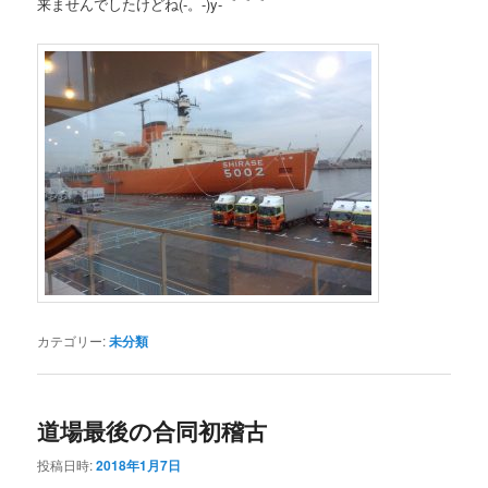
来ませんでしたけどね(-。-)y-゜゜゜
カテゴリー:
未分類
道場最後の合同初稽古
投稿日時:
2018年1月7日