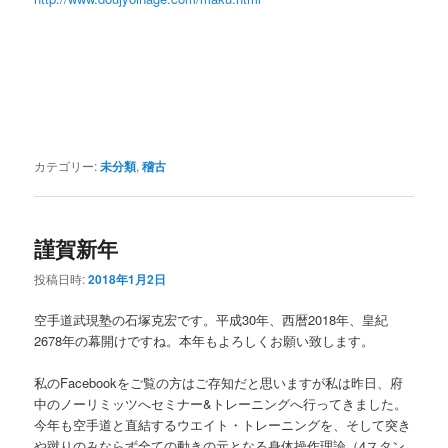
カテゴリー:
未分類
,
稽古
謹賀新年
投稿日時:
2018年1月2日
空手道武現塾の石塚克宏です。平成30年、西暦2018年、皇紀
2678年の幕開けですね。本年もよろしくお願い致します。
私のFacebookをご覧の方はご存知だと思いますが私は昨日、府
中のノーリミッツへセミナー&トレーニングへ行ってきました。
今年も空手道と直結するウエイト・トレーニングを、そして突き
や蹴りのみならず全ての動きの元となる身体操作理論（4スタン