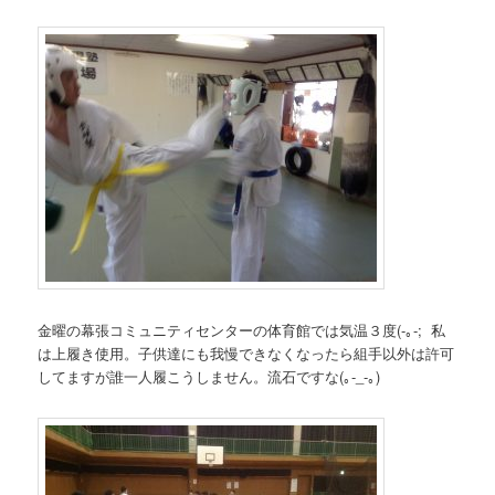
金曜の幕張コミュニティセンターの体育館では気温３度(-｡-; 私
は上履き使用。子供達にも我慢できなくなったら組手以外は許可
してますが誰一人履こうしません。流石ですな(｡-_-｡)