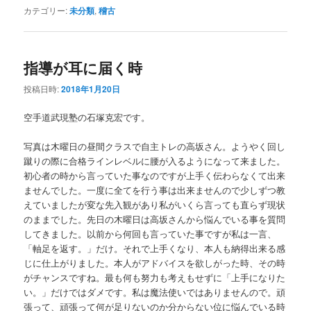
カテゴリー:
未分類
,
稽古
指導が耳に届く時
投稿日時:
2018年1月20日
空手道武現塾の石塚克宏です。
写真は木曜日の昼間クラスで自主トレの高坂さん。ようやく回し
蹴りの際に合格ラインレベルに腰が入るようになって来ました。
初心者の時から言っていた事なのですが上手く伝わらなくて出来
ませんでした。一度に全てを行う事は出来ませんので少しずつ教
えていましたが変な先入観があり私がいくら言っても直らず現状
のままでした。先日の木曜日は高坂さんから悩んでいる事を質問
してきました。以前から何回も言っていた事ですが私は一言、
「軸足を返す。」だけ。それで上手くなり、本人も納得出来る感
じに仕上がりました。本人がアドバイスを欲しがった時、その時
がチャンスですね。最も何も努力も考えもせずに「上手になりた
い。」だけではダメです。私は魔法使いではありませんので。頑
張って、頑張って何が足りないのか分からない位に悩んでいる時