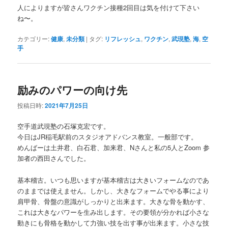
人によりますが皆さんワクチン接種2回目は気を付けて下さい
ね〜。
カテゴリー:
健康
,
未分類
|
タグ:
リフレッシュ
,
ワクチン
,
武現塾
,
海
,
空
手
励みのパワーの向け先
投稿日時:
2021年7月25日
空手道武現塾の石塚克宏です。
今日はJR稲毛駅前のスタジオアドバンス教室。一般部です。
めんばーは土井君、白石君、加来君、Nさんと私の5人とZoom 参
加者の西田さんでした。
基本稽古。いつも思いますが基本稽古は大きいフォームなのであ
のままでは使えません。しかし、大きなフォームでやる事により
肩甲骨、骨盤の意識がしっかりと出来ます。大きな骨を動かす、
これは大きなパワーを生み出します。その要領が分かれば小さな
動きにも骨格を動かして力強い技を出す事が出来ます。小さな技