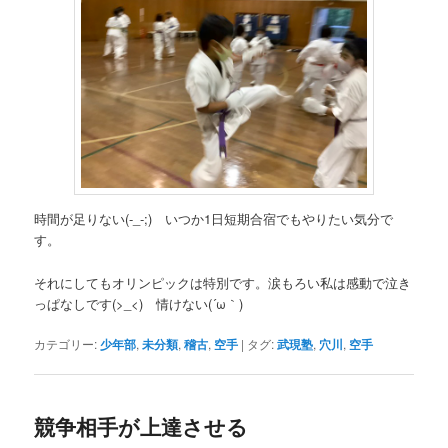
時間が足りない(-_-;) いつか1日短期合宿でもやりたい気分で
す。
それにしてもオリンピックは特別です。涙もろい私は感動で泣き
っぱなしです(>_<) 情けない(´ω｀)
カテゴリー:
少年部
,
未分類
,
稽古
,
空手
|
タグ:
武現塾
,
穴川
,
空手
競争相手が上達させる