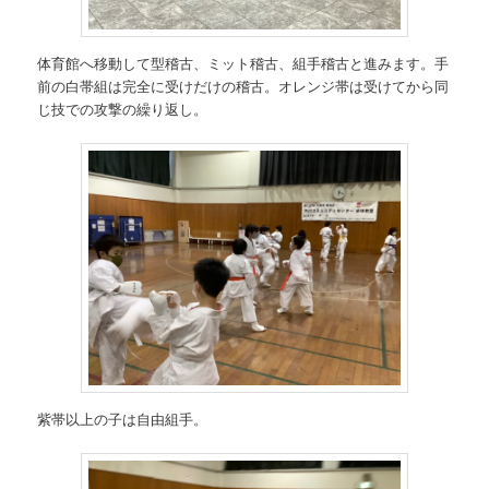
体育館へ移動して型稽古、ミット稽古、組手稽古と進みます。手
前の白帯組は完全に受けだけの稽古。オレンジ帯は受けてから同
じ技での攻撃の繰り返し。
紫帯以上の子は自由組手。