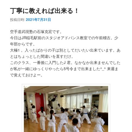
ュ
ー
丁寧に教えれば出来る！
コ
ン
投稿日時:
2021年7月31日
ン
テ
空手道武現塾の石塚克宏です。
テ
ン
今日はJR稲毛駅前のスタジオアドバンス教室での午前稽古。少
年部からです。
ン
ツ
大極1 。入ったばかりの子は別としてだいたい出来ています。あ
とはちょっとした間違いを直すだけ。
ツ
へ
このクラス、一番後に入門したJ 君。なかなか出来ませんでした
が私が一緒にゆっくりやったら5号令まで出来ました^_^ 来週ま
へ
移
で覚えておけよー。
移
動
動