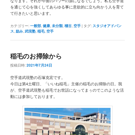
なります。それが今後のパワーの源になるでしょう。私も空手道
を通じて心を強くしてあらゆる事に意欲的に立ち向かう人を育て
て行きたいと思います。
カテゴリー:
一般部
,
健康
,
未分類
,
稽古
,
空手
|
タグ:
スタジオアドバン
ス
,
励み
,
武現塾
,
稲毛
,
空手
稲毛のお掃除から
投稿日時:
2021年7月24日
空手道武現塾の石塚克宏です。
今日は第4土曜日、「いいね稲毛」主催の稲毛のお掃除の日。我
が、空手道武現塾も稲毛でお世話になってまぅのでこのような活
動には参加しております。