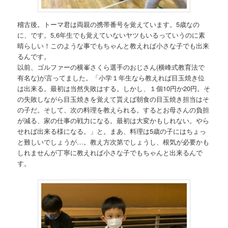
稽古後。トーマ君は両親の携帯番号を覚えています。5歳なの
に、です。5,6年生でも覚えていないヤツもいるっていうのに素
晴らしい！このような事でもちゃんと教えれば小さな子でも出来
るんです。
以前、ゴルファーの横峯さくら選手のおじさん(横峰式教育法で
有名な)が言ってました。「小学１年生なら教えれば目玉焼き位
は出来る。最初は当然失敗はする。しかし、１個10円か20円。そ
の失敗しながら目玉焼きを覚えて貰えば朝食の目玉焼き担当はそ
の子だ。そして、次の料理を教えられる。するとお母さんの負担
が減る、家の仕事の戦力になる。最初は大変かもしれない。やら
せれば出来る様になる。」と。まあ、料理は5歳の子にはちょっ
と難しいでしょうが…。教え方次第でしょうし、根気が必要かも
しれませんが丁寧に教えれば小さな子でもちゃんと出来るんで
す。