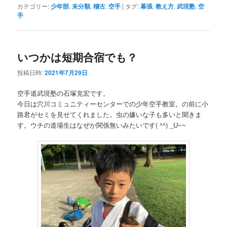
カテゴリー:
少年部
,
未分類
,
稽古
,
空手
|
タグ:
幕張
,
教え方
,
武現塾
,
空
手
いつかは短期合宿でも？
投稿日時:
2021年7月29日
空手道武現塾の石塚克宏です。
今日は穴川コミュニティーセンターでの少年空手教室。の前に小
路君がセミを見せてくれました。虫の嫌いな子も多いと聞きま
す。ウチの道場生はなぜか関係無いみたいです( ^^) _U~~