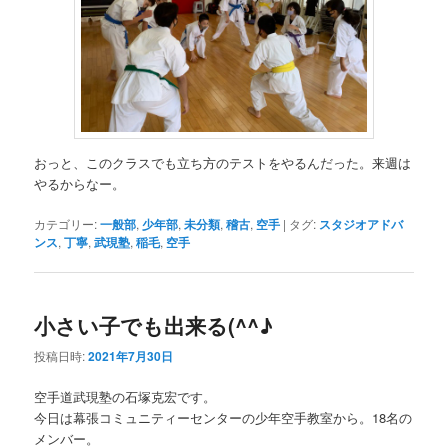
おっと、このクラスでも立ち方のテストをやるんだった。来週は
やるからなー。
カテゴリー:
一般部
,
少年部
,
未分類
,
稽古
,
空手
|
タグ:
スタジオアドバ
ンス
,
丁寧
,
武現塾
,
稲毛
,
空手
小さい子でも出来る(^^♪
投稿日時:
2021年7月30日
空手道武現塾の石塚克宏です。
今日は幕張コミュニティーセンターの少年空手教室から。18名の
メンバー。