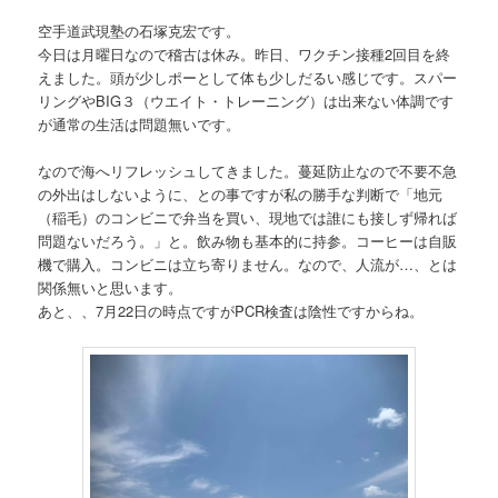
空手道武現塾の石塚克宏です。
今日は月曜日なので稽古は休み。昨日、ワクチン接種2回目を終
えました。頭が少しポーとして体も少しだるい感じです。スパー
リングやBIG３（ウエイト・トレーニング）は出来ない体調です
が通常の生活は問題無いです。
なので海へリフレッシュしてきました。蔓延防止なので不要不急
の外出はしないように、との事ですが私の勝手な判断で「地元
（稲毛）のコンビニで弁当を買い、現地では誰にも接しず帰れば
問題ないだろう。」と。飲み物も基本的に持参。コーヒーは自販
機で購入。コンビニは立ち寄りません。なので、人流が…、とは
関係無いと思います。
あと、、7月22日の時点ですがPCR検査は陰性ですからね。