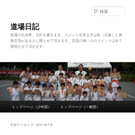
検
索
道場日記
道場の出来事、方針を書きます。コメント出来る方は私（石塚）と直
接交流がある人に限らせて頂きます。交流の無い人のコメントは全て
無視させて頂きます。
メ
トップページ（少年部）
トップページ（一般部）
メ
サ
イ
ン
イ
ブ
メ
月別アーカイブ:
2021年7月
ニ
ン
コ