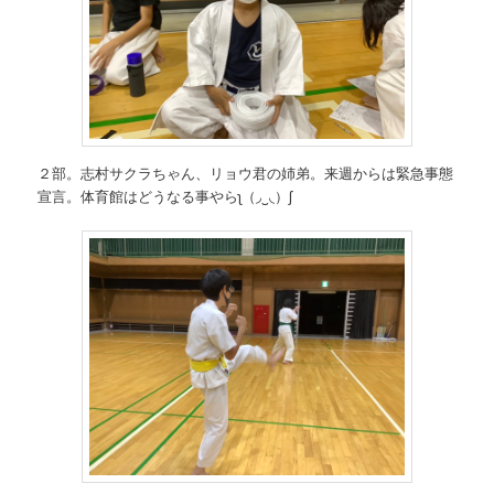
２部。志村サクラちゃん、リョウ君の姉弟。来週からは緊急事態
宣言。体育館はどうなる事やらʅ（◞‿◟）ʃ