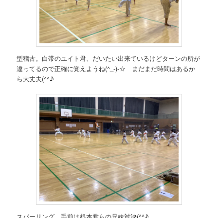
型稽古。白帯のユイト君、だいたい出来ているけどターンの所が
違ってるので正確に覚えようね(^_-)-☆ まだまだ時間はあるか
ら大丈夫(^^♪
スパーリング。手前は根本君らの兄妹対決(^^♪