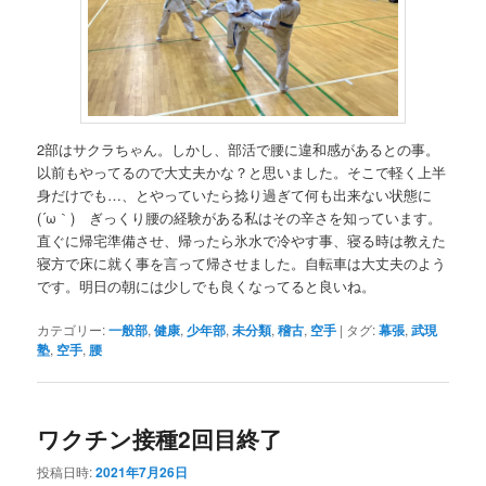
2部はサクラちゃん。しかし、部活で腰に違和感があるとの事。
以前もやってるので大丈夫かな？と思いました。そこで軽く上半
身だけでも…、とやっていたら捻り過ぎて何も出来ない状態に
(´ω｀) ぎっくり腰の経験がある私はその辛さを知っています。
直ぐに帰宅準備させ、帰ったら氷水で冷やす事、寝る時は教えた
寝方で床に就く事を言って帰させました。自転車は大丈夫のよう
です。明日の朝には少しでも良くなってると良いね。
カテゴリー:
一般部
,
健康
,
少年部
,
未分類
,
稽古
,
空手
|
タグ:
幕張
,
武現
塾
,
空手
,
腰
ワクチン接種2回目終了
投稿日時:
2021年7月26日