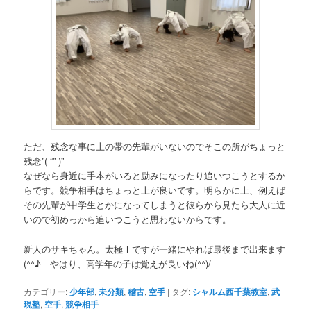
ただ、残念な事に上の帯の先輩がいないのでそこの所がちょっと
残念”(-“”-)”
なぜなら身近に手本がいると励みになったり追いつこうとするか
らです。競争相手はちょっと上が良いです。明らかに上、例えば
その先輩が中学生とかになってしまうと彼らから見たら大人に近
いので初めっから追いつこうと思わないからです。
新人のサキちゃん。太極Ⅰですが一緒にやれば最後まで出来ます
(^^♪ やはり、高学年の子は覚えが良いね(^^)/
カテゴリー:
少年部
,
未分類
,
稽古
,
空手
|
タグ:
シャルム西千葉教室
,
武
現塾
,
空手
,
競争相手