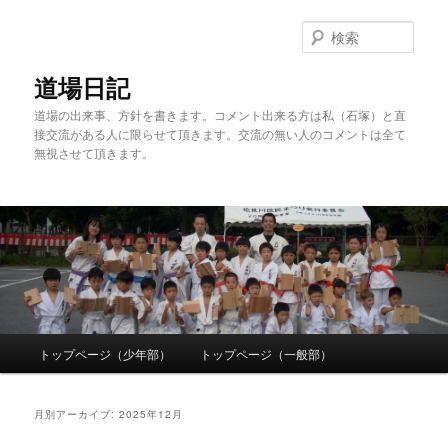
検
索
道場日記
道場の出来事、方針を書きます。コメント出来る方は私（石塚）と直
接交流がある人に限らせて頂きます。交流の無い人のコメントは全て
無視させて頂きます。
メ
トップページ（少年部）
トップページ（一般部）
メ
サ
イ
ン
イ
ブ
メ
月別アーカイブ:
2025年12月
ニ
ン
コ