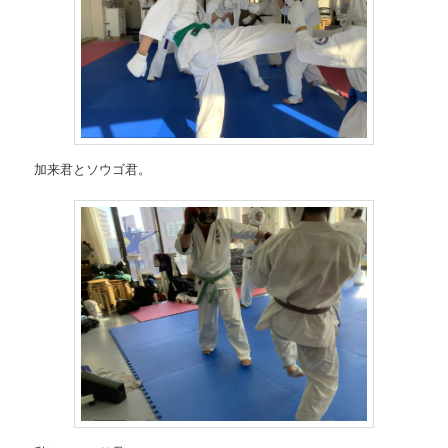
加来君とソウゴ君。