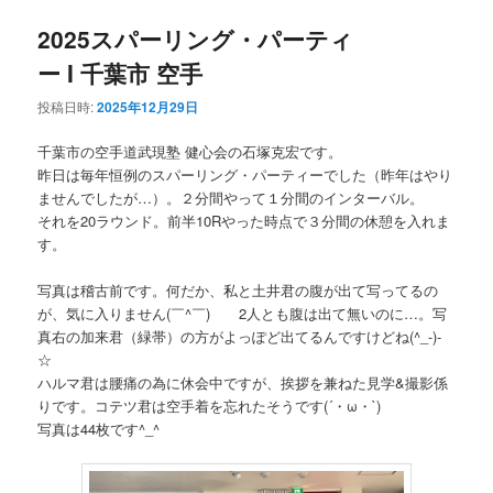
ュ
ー
2025スパーリング・パーティ
コ
ン
ー Ι 千葉市 空手
ン
テ
投稿日時:
2025年12月29日
テ
ン
千葉市の空手道武現塾 健心会の石塚克宏です。
昨日は毎年恒例のスパーリング・パーティーでした（昨年はやり
ン
ツ
ませんでしたが…）。２分間やって１分間のインターバル。
それを20ラウンド。前半10Rやった時点で３分間の休憩を入れま
ツ
へ
す。
へ
移
写真は稽古前です。何だか、私と土井君の腹が出て写ってるの
が、気に入りません(￣^￣)ゞ 2人とも腹は出て無いのに…。写
移
動
真右の加来君（緑帯）の方がよっぽど出てるんですけどね(^_-)-
☆
動
ハルマ君は腰痛の為に休会中ですが、挨拶を兼ねた見学&撮影係
りです。コテツ君は空手着を忘れたそうです(´・ω・`)
写真は44枚です^_^