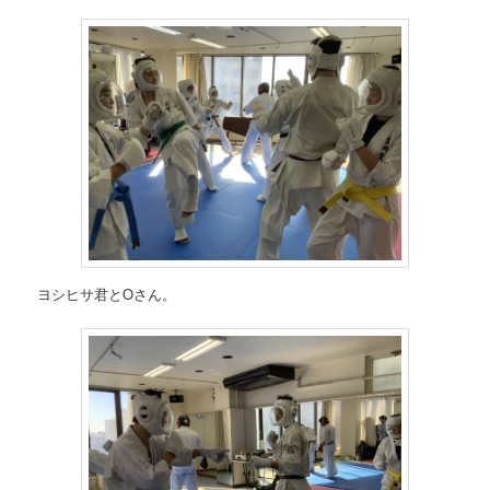
ヨシヒサ君とOさん。