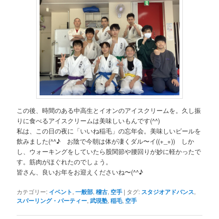
この後、時間のある中高生とイオンのアイスクリームを。久し振
りに食べるアイスクリームは美味しいもんです(^^)
私は、この日の夜に「いいね稲毛」の忘年会。美味しいビールを
飲みました(^^♪ お陰で今朝は体が凄くダル〜イ((+_+)) しか
し、ウォーキングをしていたら股関節や腰回りが妙に軽かったで
す。筋肉がほぐれたのでしょう。
皆さん、良いお年をお迎えくださいね〜(^^♪
カテゴリー:
イベント
,
一般部
,
稽古
,
空手
|
タグ:
スタジオアドバンス
,
スパーリング・パーティー
,
武現塾
,
稲毛
,
空手