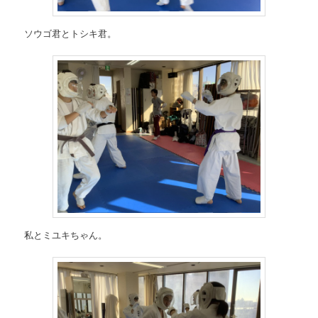
ソウゴ君とトシキ君。
私とミユキちゃん。