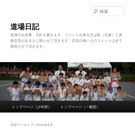
検
索
道場日記
道場の出来事、方針を書きます。コメント出来る方は私（石塚）と直
接交流がある人に限らせて頂きます。交流の無い人のコメントは全て
無視させて頂きます。
メ
トップページ（少年部）
トップページ（一般部）
メ
サ
イ
ン
イ
ブ
メ
月別アーカイブ:
2025年5月
ニ
ン
コ