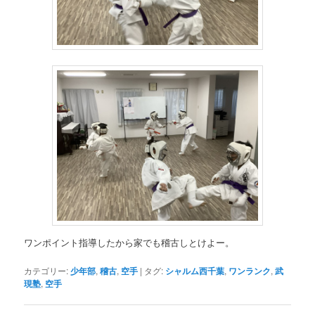
ワンポイント指導したから家でも稽古しとけよー。
カテゴリー:
少年部
,
稽古
,
空手
|
タグ:
シャルム西千葉
,
ワンランク
,
武
現塾
,
空手