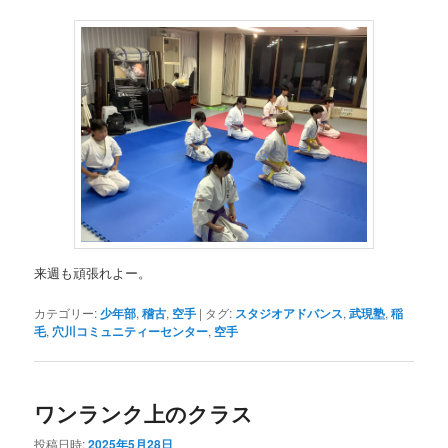
来週も頑張れよー。
カテゴリー:
少年部
,
稽古
,
空手
|
タグ:
スタジオアドバンス
,
武現塾
,
稲
毛
,
穴川コミュニティーセンター
,
空手
ワンランク上のクラス
投稿日時:
2025年5月28日