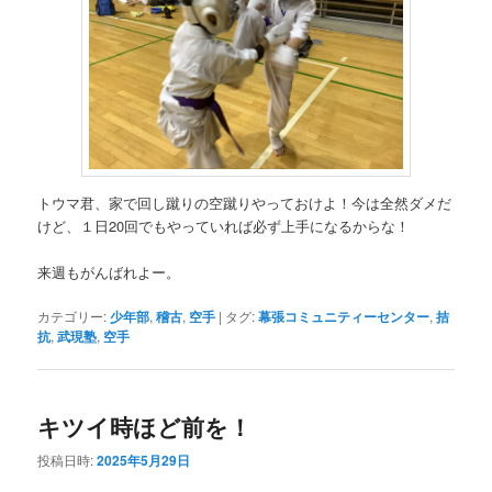
トウマ君、家で回し蹴りの空蹴りやっておけよ！今は全然ダメだ
けど、１日20回でもやっていれば必ず上手になるからな！
来週もがんばれよー。
カテゴリー:
少年部
,
稽古
,
空手
|
タグ:
幕張コミュニティーセンター
,
拮
抗
,
武現塾
,
空手
キツイ時ほど前を！
投稿日時:
2025年5月29日