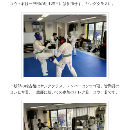
ユウト君は一般部の組手稽古には参加せず、ヤングクラスに。
一般部の稽古後はヤングクラス。メンバーはソウゴ君、皆勤賞の
ヨシヒサ君、一般部に続いての参加のアレク君、ユウト君です。