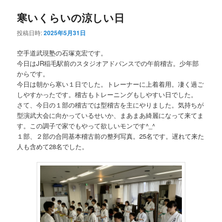
ュ
ー
寒いくらいの涼しい日
コ
ン
投稿日時:
2025年5月31日
ン
テ
空手道武現塾の石塚克宏です。
テ
ン
今日はJR稲毛駅前のスタジオアドバンスでの午前稽古。少年部
からです。
ン
ツ
今日は朝から寒い１日でした。トレーナーに上着着用。凄く過ご
しやすかったです。稽古もトレーニングもしやすい日でした。
ツ
へ
さて、今日の１部の稽古では型稽古を主にやりました。気持ちが
型演武大会に向かっているせいか、まあまあ綺麗になって来てま
へ
移
す。この調子で家でもやって欲しいモンです^_^
１部、２部の合同基本稽古前の整列写真。25名です。遅れて来た
移
動
人も含めて28名でした。
動