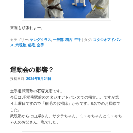
来週も頑張れよー。
カテゴリー:
ヤングクラス
,
一般部
,
稽古
,
空手
|
タグ:
スタジオアドバン
ス
,
武現塾
,
稲毛
,
空手
運動会の影響？
投稿日時:
2025年5月24日
空手道武現塾の石塚克宏です。
今日はJR稲毛駅前のスタジオアドバンスでの稽古…、ですが第
４土曜日ですので「稲毛のお掃除」からです。9名でのお掃除で
した。
武現塾からは山岸さん、サクラちゃん、ミユキちゃんとミユキち
ゃんのお父さん、私でした。