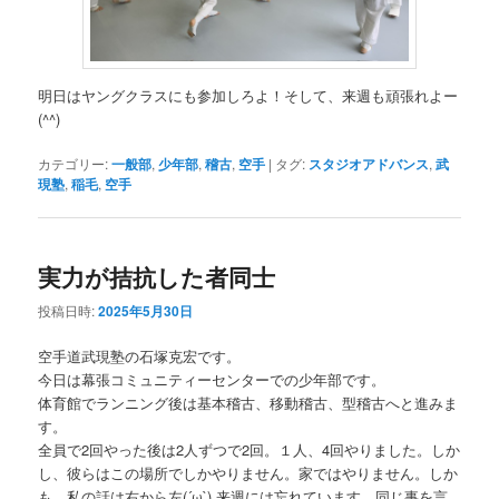
明日はヤングクラスにも参加しろよ！そして、来週も頑張れよー
(^^)
カテゴリー:
一般部
,
少年部
,
稽古
,
空手
|
タグ:
スタジオアドバンス
,
武
現塾
,
稲毛
,
空手
実力が拮抗した者同士
投稿日時:
2025年5月30日
空手道武現塾の石塚克宏です。
今日は幕張コミュニティーセンターでの少年部です。
体育館でランニング後は基本稽古、移動稽古、型稽古へと進みま
す。
全員で2回やった後は2人ずつで2回。１人、4回やりました。しか
し、彼らはこの場所でしかやりません。家ではやりません。しか
も、私の話は右から左(´ω`) 来週には忘れています。同じ事を言