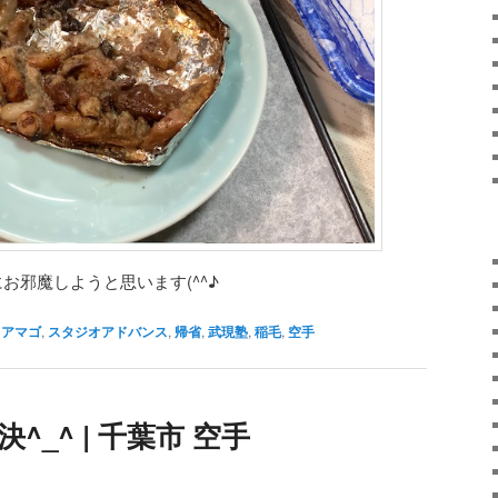
お邪魔しようと思います(^^♪
アマゴ
,
スタジオアドバンス
,
帰省
,
武現塾
,
稲毛
,
空手
^_^ | 千葉市 空手