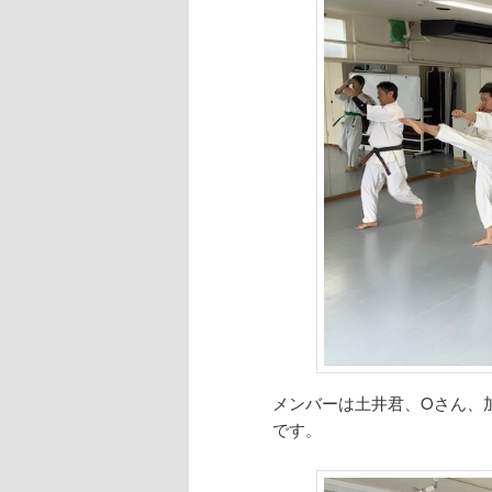
へ
移
移
動
動
メンバーは土井君、Oさん、
です。