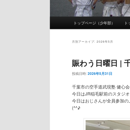
メ
トップページ（少年部）
ト
メ
サ
イ
ン
イ
ブ
メ
月別アーカイブ:
2026年5月
ニ
ン
コ
ュ
賑わう日曜日 | 
ー
コ
ン
投稿日時:
2026年5月31日
ン
テ
千葉市の空手道武現塾 健心
今日はJR稲毛駅前のスタジ
テ
ン
今日はおじさんが全員参加の
(^^♪
ン
ツ
ツ
へ