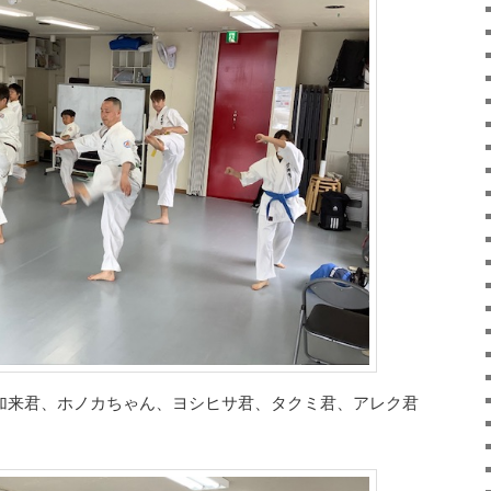
加来君、ホノカちゃん、ヨシヒサ君、タクミ君、アレク君